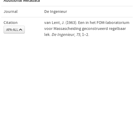
Additional Metadata
Journal
De Ingenieur
Citation
van Lent, J. (1963). Een in het FOM-laboratorium
voor Massascheiding geconstrueerd regelbaar
APA-ALL
lek.
De Ingenieur
,
75
, 1–2.