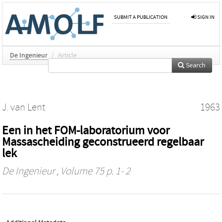
SUBMIT A PUBLICATION
SIGN IN
De Ingenieur
/
Article
Search
J. van Lent
1963
Een in het FOM-laboratorium voor
Massascheiding geconstrueerd regelbaar
lek
De Ingenieur
, Volume 75 p. 1- 2