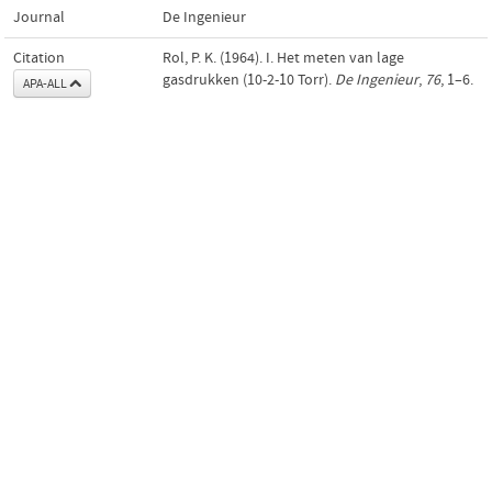
Journal
De Ingenieur
Citation
Rol, P. K. (1964). I. Het meten van lage
gasdrukken (10-2-10 Torr).
De Ingenieur
,
76
, 1–6.
APA-ALL