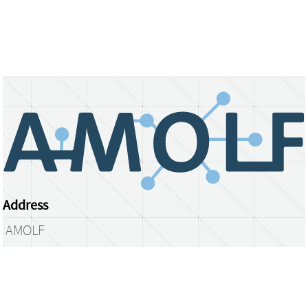
Address
AMOLF
Science Park 104
1098 XG Amsterdam
The Netherlands