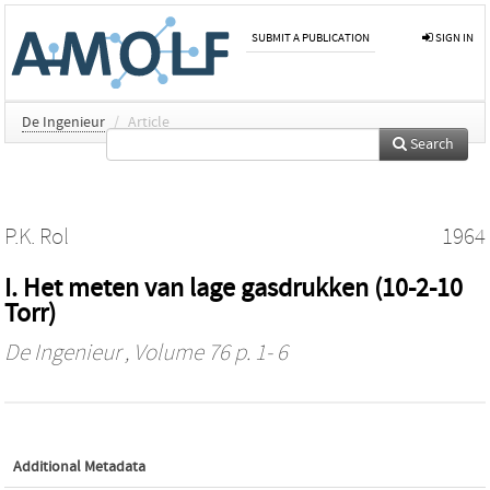
SUBMIT A PUBLICATION
SIGN IN
De Ingenieur
/
Article
Search
P.K. Rol
1964
I. Het meten van lage gasdrukken (10-2-10
Torr)
De Ingenieur
, Volume 76 p. 1- 6
Additional Metadata