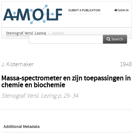
SUBMIT A PUBLICATION
SIGN IN
Stenograf. Versl. Lezing
/
Article
Search
J. Kistemaker
1948
Massa-spectrometer en zijn toepassingen in
chemie en biochemie
Stenograf. Versl. Lezing
p. 25- 34
Additional Metadata