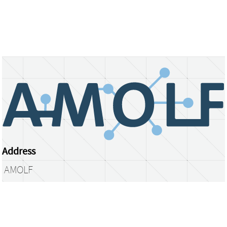
Address
AMOLF
Science Park 104
1098 XG Amsterdam
The Netherlands