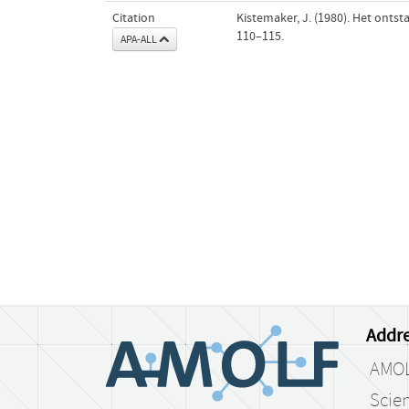
Citation
Kistemaker, J. (1980). Het onts
110–115.
APA-ALL
Addre
AMO
Scien