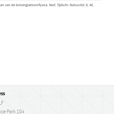
taan van de botsingsatoomfysica.
Ned. Tijdschr. Natuurkd. A
,
46
,
ss
LF
ce Park 104