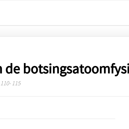
n de botsingsatoomfys
 110- 115