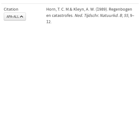
Citation
Horn, T. C. M.& Kleyn, A. W. (1989). Regenbogen
en catastrofes.
Ned. Tijdschr. Natuurkd. B
,
55
, 9–
APA-ALL
12.