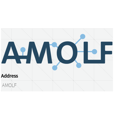
Address
AMOLF
Science Park 104
1098 XG Amsterdam
The Netherlands