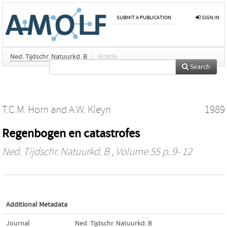
SUBMIT A PUBLICATION
SIGN IN
Ned. Tijdschr. Natuurkd. B
/
Article
Search
T.C.M. Horn
and
A.W. Kleyn
1989
Regenbogen en catastrofes
Ned. Tijdschr. Natuurkd. B
, Volume 55 p. 9- 12
Additional Metadata
Journal
Ned. Tijdschr. Natuurkd. B