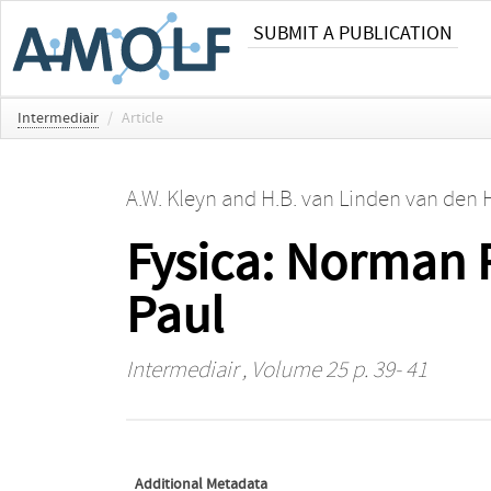
SUBMIT A PUBLICATION
Intermediair
/
Article
A.W. Kleyn
and
H.B. van Linden van den 
Fysica: Norman 
Paul
Intermediair
, Volume 25 p. 39- 41
Additional Metadata